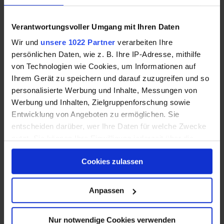
Vergewissern Sie sich, dass “Eignungsflächen
Solarenergienutzung“ im Feld rechts oben
Verantwortungsvoller Umgang mit Ihren Daten
ausgewählt ist.
Wir und
unsere 1022 Partner
verarbeiten Ihre
Klicken Sie auf den blauen Button “Werkzeuge” in
persönlichen Daten, wie z. B. Ihre IP-Adresse, mithilfe
der oberen linken Ecke.
von Technologien wie Cookies, um Informationen auf
Wählen Sie “Solarstrahlung” und klicken ein
Ihrem Gerät zu speichern und darauf zuzugreifen und so
beliebiges Gebäude auf der Karte an.
personalisierte Werbung und Inhalte, Messungen von
Ihnen werden die Angaben für “Solarstrahlung
Werbung und Inhalten, Zielgruppenforschung sowie
am Standort” angezeigt.
Entwicklung von Angeboten zu ermöglichen. Sie
entscheiden darüber, wer Ihre Daten für welche Zwecke
nutzt. Sie können Ihre Einwilligung jederzeit über die
Durch Auswahl “Sonnenbahnen mit Verschattung”
Cookie-Erklärung oder durch Klicken auf das Privacy
in der Werkzeug-Navigation können Sie sich
Cookies zulassen
Trigger Symbol ändern oder widerrufen
zusätzlich unter Berücksichtigung der Höhe des
Gebäudes ein detailliertes Dokument zur
Wenn Sie es erlauben, würden wir auch gerne:
Anpassen
Simulation der Sonnenbahn mit Verschattung
Informationen über Ihre geografische Lage
erstellen lassen.
erfassen, welche bis auf einige Meter genau sein
Nur notwendige Cookies verwenden