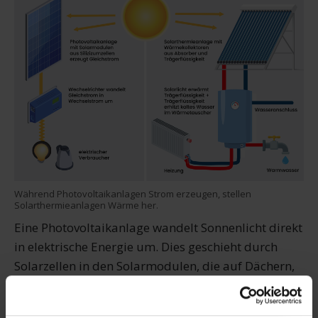
Während Photovoltaikanlagen Strom erzeugen, stellen
Solarthermieanlagen Wärme her.
Eine Photovoltaikanlage wandelt Sonnenlicht direkt
in elektrische Energie um. Dies geschieht durch
Solarzellen in den Solarmodulen, die auf Dächern,
Balkonen oder Freiflächen installiert werden. Die
erzeugte Energie kann sofort genutzt, gespeichert